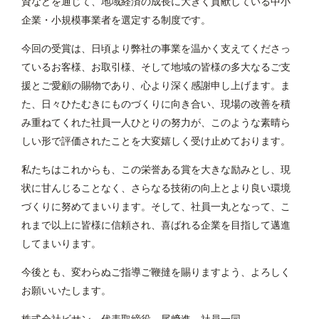
資などを通じて、地域経済の成長に大きく貢献している中小
企業・小規模事業者を選定する制度です。
今回の受賞は、日頃より弊社の事業を温かく支えてくださっ
ているお客様、お取引様、そして地域の皆様の多大なるご支
お問い合わせ
プライバシーポリシー
援とご愛顧の賜物であり、心より深く感謝申し上げます。ま
た、日々ひたむきにものづくりに向き合い、現場の改善を積
み重ねてくれた社員一人ひとりの努力が、このような素晴ら
しい形で評価されたことを大変嬉しく受け止めております。
私たちはこれからも、この栄誉ある賞を大きな励みとし、現
株式会社 ビサン
状に甘んじることなく、さらなる技術の向上とより良い環境
〒710-0151
岡山県岡山市南区植松237
づくりに努めてまいります。そして、社員一丸となって、こ
れまで以上に皆様に信頼され、喜ばれる企業を目指して邁進
してまいります。
今後とも、変わらぬご指導ご鞭撻を賜りますよう、よろしく
お願いいたします。