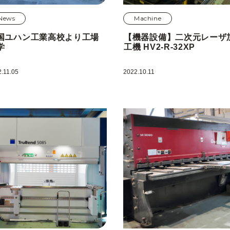
News
Machine
国ユハン工業高校より工場
【機器設備】二次元レーザ
学
工機 HV2-R-32XP
.11.05
2022.10.11