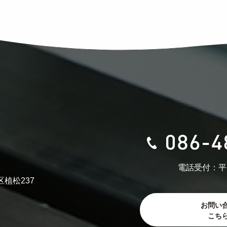
電話受付：平
区植松237
お問い
こち