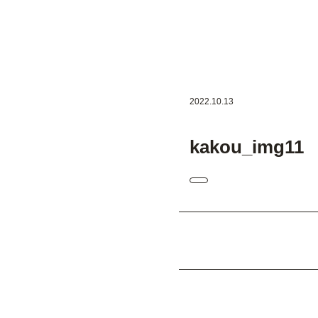
2022.10.13
kakou_img11